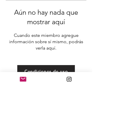
Aún no hay nada que
mostrar aquí
Cuando este miembro agregue
información sobre sí mismo, podrás
verla aquí.
Condiciones de uso
©2020 by MANS DE PEDRA.
Aviso Legal
Política de Privacidad
643 42 42 31
bisuteriafosilesyminerales@gmail.com