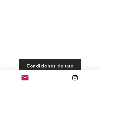
Condiciones de uso
©2020 by MANS DE PEDRA.
Aviso Legal
Política de Privacidad
643 42 42 31
bisuteriafosilesyminerales@gmail.com