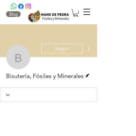
Blog
Más acciones
Seguir
Bisutería, Fósiles y Min
Escritor
Bisutería, Fósiles y Minerales