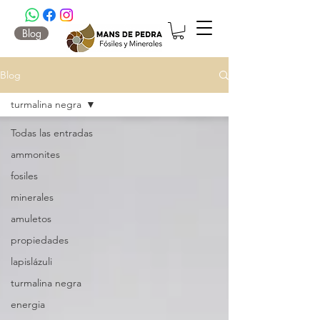
Blog
Blog
turmalina negra
Todas las entradas
ammonites
fosiles
minerales
amuletos
propiedades
lapislázuli
turmalina negra
energia