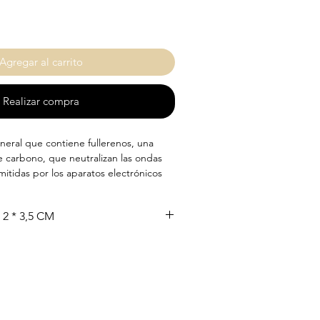
Agregar al carrito
Realizar compra
neral que contiene fullerenos, una
 carbono, que neutralizan las ondas
itidas por los aparatos electrónicos
as de Shungita son ideales para
MEDIDAS APROX. 2 * 3,5 CM
 o pegarlas al routes, ordenador,
esanalmente, por eso puede variar
ño.