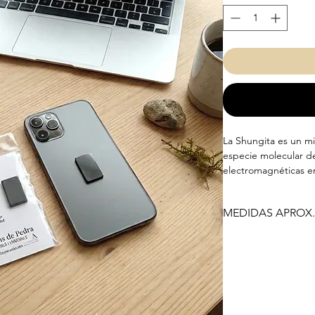
La Shungita es un mi
especie molecular de
electromagnéticas em
que nos rodean.
Estas placas adhesiv
llevarlas en el móvil
microondas, etc...
Están elaboradas art
ligeramente el tama