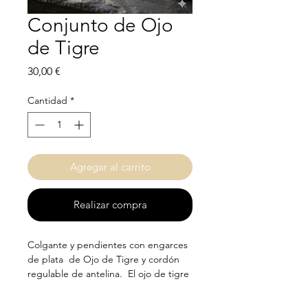
Conjunto de Ojo
de Tigre
Precio
30,00 €
Cantidad
*
Agregar al carrito
Realizar compra
Colgante y pendientes con engarces
de plata de Ojo de Tigre y cordón
regulable de antelina. El ojo de tigre
es una mezcla de minerales de
colores pardos y amarillentos. Está