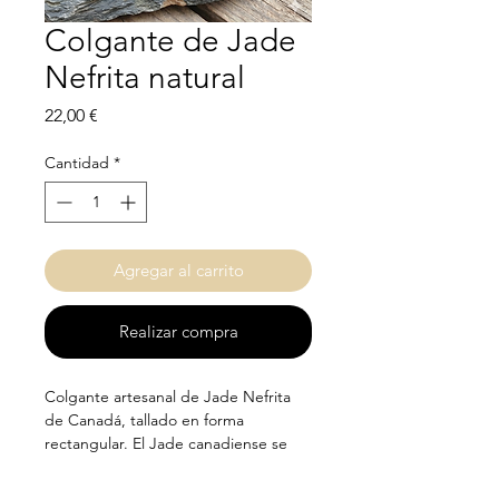
Colgante de Jade
Nefrita natural
Precio
22,00 €
Cantidad
*
Agregar al carrito
Realizar compra
Colgante artesanal de Jade Nefrita
de Canadá, tallado en forma
rectangular. El Jade canadiense se
caracteriza por su resistencia y su
color verde bosque intenso, salpicado